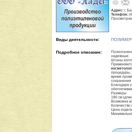
Адрес:
г. Б
Телефон:
(
Просмотров
Виды деятельности:
ПОЛИМЕР
Подробное описание:
Полиэтилен
надежные.
Штаны изгот
Применяются
косметолог
процедуры, 
время прове
сохранения 
Благодаря с
обеспечива
Размеры:
190 см (длин
Возможна ко
Количество 
Цена издели
Минимальная