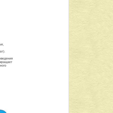
ые,
ат).
оведения
окращает
ного