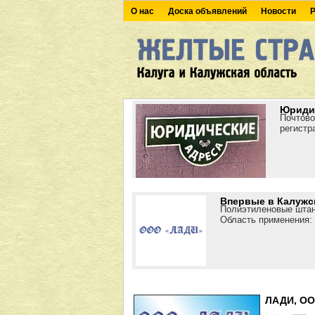
О нас
Доска объявлений
Новости
Р
Юридич
Почтово
регистр
Впервые в Калужск
Полиэтиленовые штан
Область применения: 
ЛАДИ, О