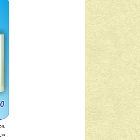
и).
дов