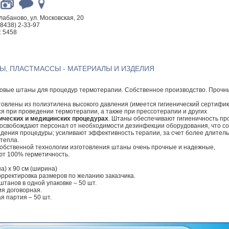
алабаново, ул. Московская, 20
48438) 2-33-97
: 5458
Ы, ПЛАСТМАССЫ - МАТЕРИАЛЫ И ИЗДЕЛИЯ
овые штаны для процедур термотерапии. Собственное производство. Прочн
овлены из полиэтилена высокого давления (имеется гигиенический сертифик
 при проведении термотерапии, а также при прессотерапии и других
ических и медицинских процедурах
. Штаны обеспечивают гигиеничность пр
освобождают персонал от необходимости дезинфекции оборудования, что с
дения процедуры; усиливают эффективность терапии, за счет более длитель
тепла.
обственной технологии изготовления штаны очень прочные и надежные,
ют 100% герметичность.
а) х 90 см (ширина)
рректировка размеров по желанию заказчика.
штанов в одной упаковке – 50 шт.
я договорная.
 партия – 50 шт.