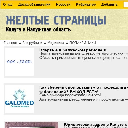
О нас
Доска объявлений
Новости
Рубрикатор
Добавить
Главная
→
Все рубрики
→
Медицина
→
ПОЛИКЛИНИКИ
Впервые в Калужском регионе!!!
Полиэтиленовые штаны для косметологических, м
Область применения: медицинские центры, салон
Как уберечь свой организм от последстви
заболеваний? ВЫХОД ЕСТЬ!
Сама природа подсказала нам это!
Альтернативный метод лечения и профилактики
Юридический адрес в Калуге о
Почтово-секретарское обслуживание