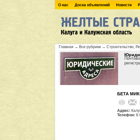
О нас
Доска объявлений
Новости
Р
Главная
→
Все рубрики
→
Строительство, Р
Юридич
Почтово
регистр
БЕТА МИК
Адрес:
Калу
Телефон:
8-