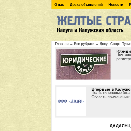
О нас
Доска объявлений
Новости
Р
Главная
→
Все рубрики
→
Досуг, Спорт, Тури
Юридич
Почтово
регистр
Впервые в Калужск
Полиэтиленовые штан
Область применения: 
ДАДАЯНЦ 