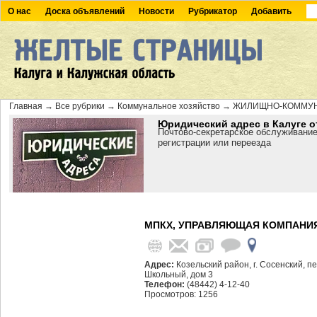
О нас
Доска объявлений
Новости
Рубрикатор
Добавить
Главная
→
Все рубрики
→
Коммунальное хозяйство
→
ЖИЛИЩНО-КОММУН
Юридический адрес в Калуге о
Почтово-секретарское обслуживание
регистрации или переезда
МПКХ, УПРАВЛЯЮЩАЯ КОМПАНИ
Адрес:
Козельский район, г. Сосенский, п
Школьный, дом 3
Телефон:
(48442) 4-12-40
Просмотров: 1256