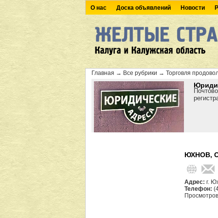
О нас
Доска объявлений
Новости
Р
Главная
→
Все рубрики
→
Торговля продово
Юридич
Почтово
регистр
ЮХНОВ, 
Адрес:
г. Ю
Телефон:
(
Просмотров