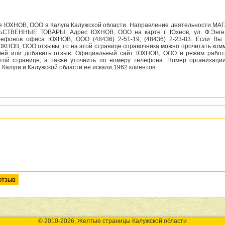
я ЮХНОВ, ООО в Калуга Калужской области. Направление деятельности МА
ТВЕННЫЕ ТОВАРЫ. Адрес ЮХНОВ, ООО на карте г. Юхнов, ул. Ф.Энгел
ефонов офиса ЮХНОВ, ООО (48436) 2-51-19; (48436) 2-23-83. Если Вы
ЮХНОВ, ООО отзывы, то на этой странице справочника можно прочитать ком
лей или добавить отзыв. Официальный сайт ЮХНОВ, ООО и режим рабо
этой странице, а также уточнить по номеру телефона. Номер организации
 Калуги и Калужской области ее искали 1962 клиентов.
© 2010-2026, Желтые страницы Калужской области