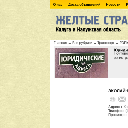
О нас
Доска объявлений
Новости
Р
Главная
→
Все рубрики
→
Транспорт
→
ГОР
Юридич
Почтово
регистр
ЭКОЛАЙН
Адрес:
г. К
Телефон:
(
Просмотров