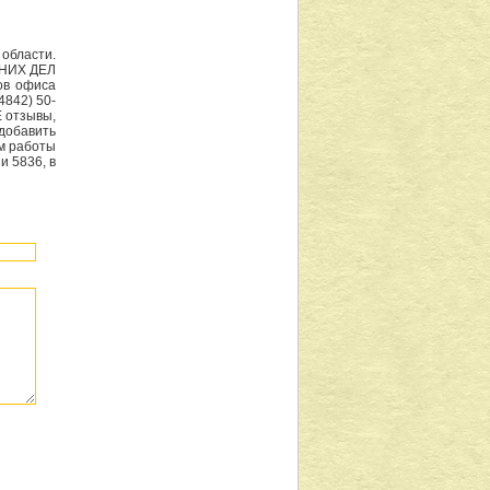
области.
ННИХ ДЕЛ
ов офиса
842) 50-
 отзывы,
добавить
м работы
и 5836, в