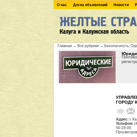
О нас
Доска объявлений
Новости
Р
Главная
→
Все рубрики
→
Безопасность, Ох
Юридич
Почтово
регистр
УПРАВЛЕ
ГОРОДУ 
Адрес:
г. К
Телефон:
(
50-28-00
Просмотров