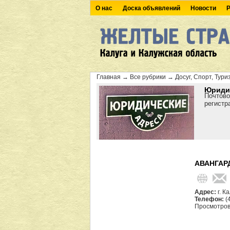
О нас
Доска объявлений
Новости
Р
Главная
→
Все рубрики
→
Досуг, Спорт, Тури
Юридич
Почтово
регистр
АВАНГАРД
Адрес:
г. К
Телефон:
(
Просмотров