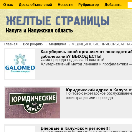
О нас
Доска объявлений
Новости
Рубрикатор
Добавить
Главная
→
Все рубрики
→
Медицина
→
МЕДИЦИНСКИЕ ПРИБОРЫ, АППАР
Как уберечь свой организм от последстви
заболеваний? ВЫХОД ЕСТЬ!
Сама природа подсказала нам это!
Альтернативный метод лечения и профилактики
Юридический адрес в Калуге о
Почтово-секретарское обслуживание
регистрации или переезда
Впервые в Калужском регионе!!!
Полиэтиленовые штаны для косметологических, м